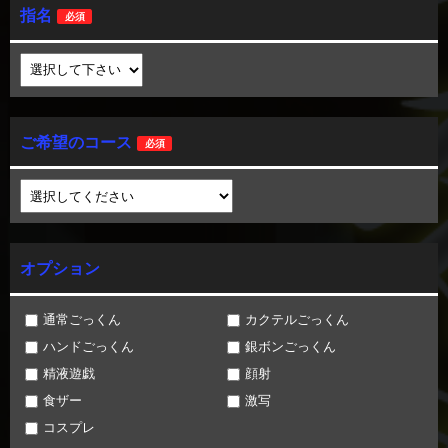
指名
必須
ご希望のコース
必須
オプション
通常ごっくん
カクテルごっくん
ハンドごっくん
銀ボンごっくん
精液遊戯
顔射
食ザー
激写
コスプレ