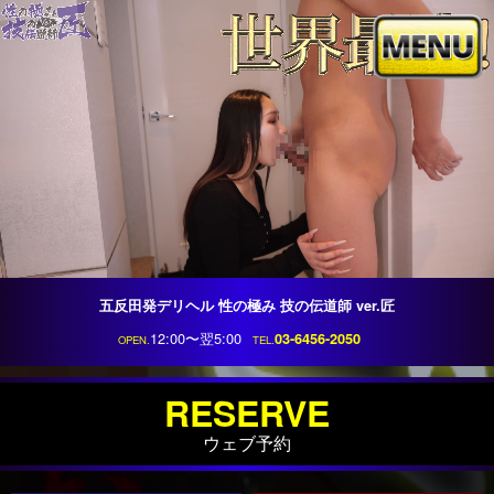
トップ
ログイン
会員説明
グループ店
コンセプト
出勤
コース紹介
料金
五反田発デリヘル 性の極み 技の伝道師 ver.匠
12:00〜翌5:00
03-6456-2050
OPEN.
TEL.
在籍
ランキング
口コミ
体験動画
RESERVE
ウェブ予約
自撮り動画
写メ日記
コスプレ一覧
ホテル