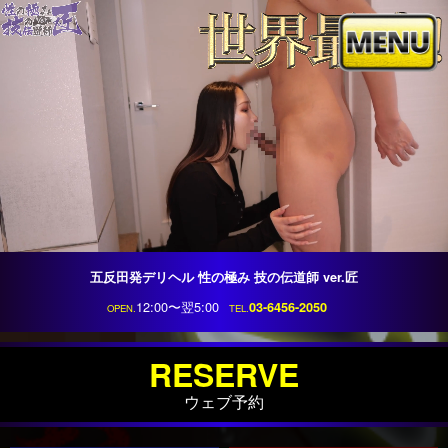
トップ
ログイン
会員説明
グループ店
コンセプト
出勤
コース紹介
料金
五反田発デリヘル 性の極み 技の伝道師 ver.匠
12:00〜翌5:00
03-6456-2050
OPEN.
TEL.
在籍
ランキング
口コミ
体験動画
RESERVE
ウェブ予約
自撮り動画
写メ日記
コスプレ一覧
ホテル