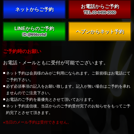
お電話からご予約
ネットからご予約
TEL.03-6456-2050
LINEからのご予約
Twitter
Q&A
問い合わせ
求人
ヘブンからネット予約
ID:@956ovtsf
ご予約時のお願い
お電話・メールともに受付が可能でございます。
ネット予約は会員様のみがご利用になられます。ご新規様はお電話にて
ご予約下さい。
必ず必須事項の記入をお願い致します。記入が無い場合はご予約を承れ
ませんのでご注意下さい。
お電話のご予約を最優先とさせて頂いております。
ネット予約送信後、当店からのご予約受付完了のお知らせをもってご予
約完了とさせて頂きます。
※当日のメール予約は受付できません。